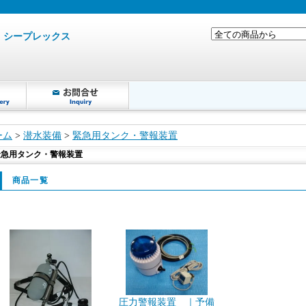
｜シープレックス
ーム
>
潜水装備
>
緊急用タンク・警報装置
緊急用タンク・警報装置
商品一覧
圧力警報装置 ｜予備