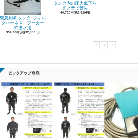
タンク内の圧力低下を
光と音で警告
60,720円(税5,520円)
緊急用4Lタンク･フィル
タハーネス｜フーカー
式潜水用
356,400円(税32,400円)
<
1
>