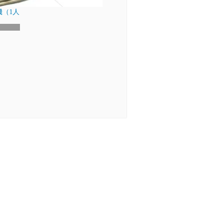
（1人
）