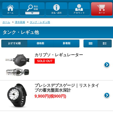
ホーム
>
潜水装備
>
タンク・レギュ他
タンク・レギュ他
おすすめ順
価格順
新着順
カリプソ・レギュレーター
SOLD OUT
プレシスデプスゲージ｜リストタイ
プの蓄光盤面水深計
9,900円(税900円)