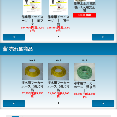
新潜水士用電話
機（1人用交互
通
SOLD OUT
作業用ドライス
作業用ドライス
ーツ ｜ 前フ
ーツ ｜ 背中
ァ
防
154,000円(税14,00
196,900円(税17,90
0円)
0円)
<
>
売れ筋商品
No.1
No.2
No.3
潜水用フーカー
潜水用フーカー
潜水用フーカー
ホース（長尺可
ホース（長尺可
ホース 浮き用
能
能
｜
57,750円(税5,250
53,900円(税4,900
49,500円(税4,500
円)
円)
円)
<
>