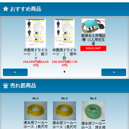
おすすめ商品
新潜水士用電話
機（1人用交互
通
SOLD OUT
作業用ドライス
作業用ドライス
ーツ ｜ 前フ
ーツ ｜ 背中
ァ
防
154,000円(税14,00
196,900円(税17,90
0円)
0円)
<
>
売れ筋商品
No.1
No.2
No.3
潜水用フーカー
潜水用フーカー
潜水用フーカー
ホース（長尺可
ホース（長尺可
ホース 浮き用