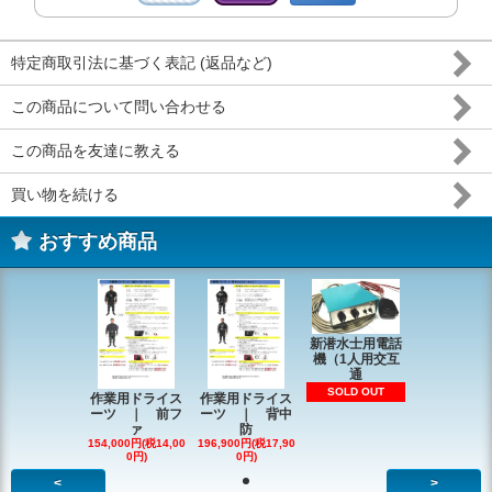
特定商取引法に基づく表記 (返品など)
この商品について問い合わせる
この商品を友達に教える
買い物を続ける
おすすめ商品
新潜水士用電話
機（1人用交互
通
SOLD OUT
作業用ドライス
作業用ドライス
ーツ ｜ 前フ
ーツ ｜ 背中
ァ
防
154,000円(税14,00
196,900円(税17,90
0円)
0円)
<
>