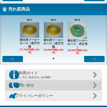
売れ筋商品
No.1
No.2
No.3
潜水用フーカー
潜水用フーカー
潜水用フーカー
ホース（長尺可
ホース（長尺可
ホース 浮き用
能
能
｜
57,750円(税5,250
53,900円(税4,900
49,500円(税4,500
円)
円)
円)
<
>
ご利用ガイド
支払い方法 / 配送方法 / 会社概要
お問い合せ
プライバシーポリシー