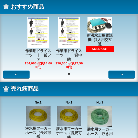
おすすめ商品
新潜水士用電話
機（1人用交互
通
SOLD OUT
作業用ドライス
作業用ドライス
ーツ ｜ 前フ
ーツ ｜ 背中
ァ
防
154,000円(税14,00
196,900円(税17,90
0円)
0円)
<
>
売れ筋商品
No.1
No.2
No.3
潜水用フーカー
潜水用フーカー
潜水用フーカー
ホース（長尺可
ホース（長尺可
ホース 浮き用
能
能