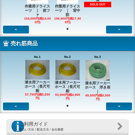
SOLD OUT
作業用ドライス
作業用ドライス
ーツ ｜ 前フ
ーツ ｜ 背中
ァ
防
154,000円(税14,00
196,900円(税17,90
0円)
0円)
<
>
売れ筋商品
No.1
No.2
No.3
潜水用フーカー
潜水用フーカー
潜水用フーカー
ホース（長尺可
ホース（長尺可
ホース 浮き用
能
能
｜
57,750円(税5,250
53,900円(税4,900
49,500円(税4,500
円)
円)
円)
<
>
ご利用ガイド
支払い方法 / 配送方法 / 会社概要