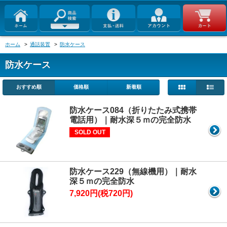
ホーム
>
通話装置
>
防水ケース
防水ケース
おすすめ順
価格順
新着順
防水ケース084（折りたたみ式携帯
電話用）｜耐水深５ｍの完全防水
SOLD OUT
防水ケース229（無線機用）｜耐水
深５ｍの完全防水
7,920円(税720円)